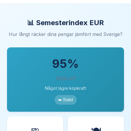
📊 Semesterindex EUR
Hur långt räcker dina pengar jämfört med Sverige?
95%
Köpkraft
Något lägre köpkraft
➡️ Stabil
🍺
🍽️