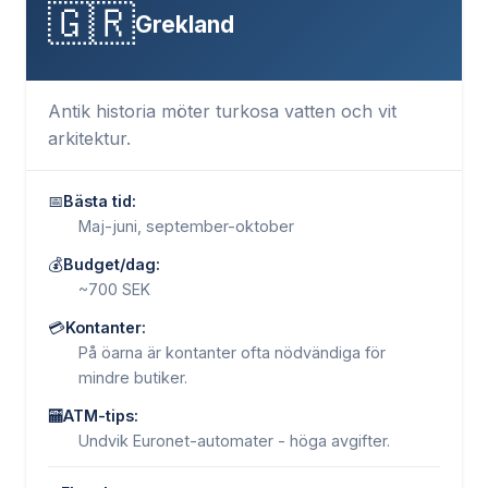
🇬🇷
Grekland
Antik historia möter turkosa vatten och vit
arkitektur.
📅
Bästa tid:
Maj-juni, september-oktober
💰
Budget/dag:
~700 SEK
💳
Kontanter:
På öarna är kontanter ofta nödvändiga för
mindre butiker.
🏧
ATM-tips:
Undvik Euronet-automater - höga avgifter.