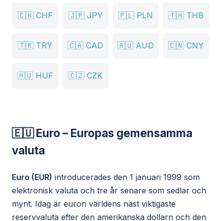
🇨🇭
CHF
🇯🇵
JPY
🇵🇱
PLN
🇹🇭
THB
🇹🇷
TRY
🇨🇦
CAD
🇦🇺
AUD
🇨🇳
CNY
🇭🇺
HUF
🇨🇿
CZK
🇪🇺 Euro – Europas gemensamma
valuta
Euro (EUR)
introducerades den 1 januari 1999 som
elektronisk valuta och tre år senare som sedlar och
mynt. Idag är euron världens näst viktigaste
reservvaluta efter den amerikanska dollarn och den