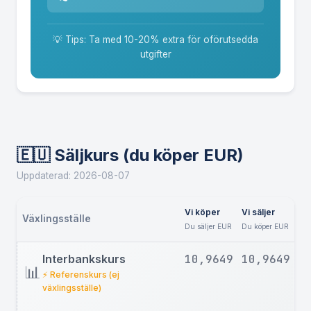
💡 Tips: Ta med 10-20% extra för oförutsedda
utgifter
🇪🇺 Säljkurs (du köper EUR)
Uppdaterad: 2026-08-07
Vi köper
Vi säljer
Växlingsställe
Du säljer EUR
Du köper EUR
Interbankskurs
10,9649
10,9649
📊
⚡ Referenskurs (ej
växlingsställe)