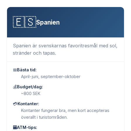
🇪🇸
Spanien
Spanien är svenskarnas favoritresmål med sol,
stränder och tapas.
📅
Bästa tid:
April-juni, september-oktober
💰
Budget/dag:
~800 SEK
💳
Kontanter:
Kontanter fungerar bra, men kort accepteras
överallt i turistområden.
🏧
ATM-tips: