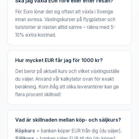
Ska jag växla EUR före eller efter resan?
För Euro lönar det sig oftast att växla i Sverige
innan avresa. Växlingskurser på flygplatser och
turistorter är nästan alltid sämre – räkna med 5-
10% extra kostnad.
Hur mycket EUR får jag för 1000 kr?
Det beror på aktuell kurs och vilket växlingsställe
du väljer. Använd vår kalkylator ovan för exakt
beräkning. Kom ihåg att olika leverantörer kan ge
flera procent skillnad!
Vad är skillnaden mellan köp- och säljkurs?
Köpkurs
= banken köper EUR från dig (du säljer).
Säljkurs
= banken säljer EUR till dig (du köper).