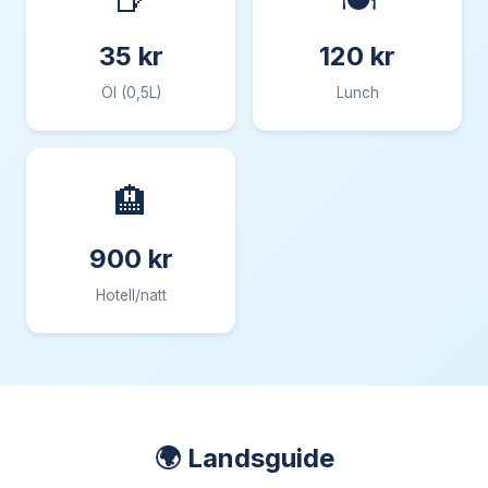
35 kr
120 kr
Öl (0,5L)
Lunch
🏨
900 kr
Hotell/natt
🌍 Landsguide