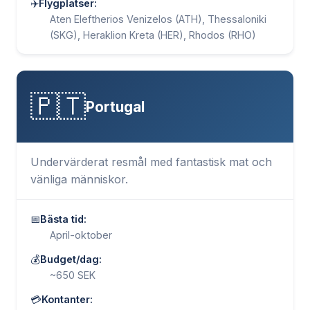
✈️
Flygplatser:
Aten Eleftherios Venizelos (ATH), Thessaloniki
(SKG), Heraklion Kreta (HER), Rhodos (RHO)
🇵🇹
Portugal
Undervärderat resmål med fantastisk mat och
vänliga människor.
📅
Bästa tid:
April-oktober
💰
Budget/dag:
~650 SEK
💳
Kontanter: