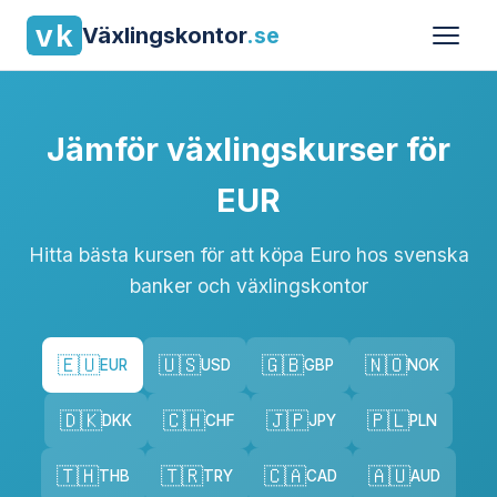
Växlingskontor
.se
Jämför växlingskurser för
EUR
Hitta bästa kursen för att köpa Euro hos svenska
banker och växlingskontor
🇪🇺
🇺🇸
🇬🇧
🇳🇴
EUR
USD
GBP
NOK
🇩🇰
🇨🇭
🇯🇵
🇵🇱
DKK
CHF
JPY
PLN
🇹🇭
🇹🇷
🇨🇦
🇦🇺
THB
TRY
CAD
AUD