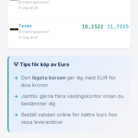
💱 Växlingskontor
🕐 idag 06:45
Tavex
10,2522
11,7325
💱 Växlingskontor
🕐 idag 06:45
💡 Tips för köp av Euro
Den
lägsta kursen
ger dig mest EUR för
dina kronor
Jämför gärna flera växlingskontor innan du
bestämmer dig
Beställ valutan online för bättre kurs hos
vissa leverantörer