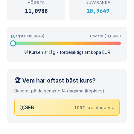
HÖGSTA
NUVARANDE
11,0988
10,9649
Lägsta (10,9649)
Högsta (11,0988)
Nu
💡 Kursen är låg - fördelaktigt att köpa EUR
🏆 Vem har oftast bäst kurs?
Baserat på de senaste 14 dagarna (köpkurs):
🥇
SEB
100% av dagarna