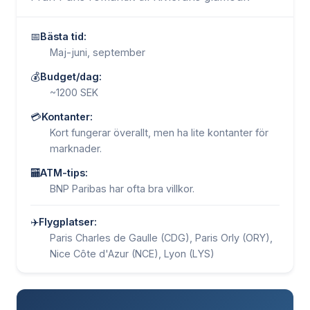
📅
Bästa tid:
Maj-juni, september
💰
Budget/dag:
~1200 SEK
💳
Kontanter:
Kort fungerar överallt, men ha lite kontanter för
marknader.
🏧
ATM-tips:
BNP Paribas har ofta bra villkor.
✈️
Flygplatser:
Paris Charles de Gaulle (CDG), Paris Orly (ORY),
Nice Côte d'Azur (NCE), Lyon (LYS)