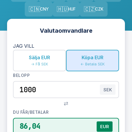
🇨🇳
🇭🇺
🇨🇿
CNY
HUF
CZK
Valutaomvandlare
JAG VILL
Sälja EUR
Köpa EUR
→ Få SEK
← Betala SEK
BELOPP
SEK
⇅
DU FÅR/BETALAR
86,04
EUR