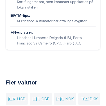
Kort fungerar bra, men kontanter uppskattas på
lokala ställen.
🏧
ATM-tips:
Multibanco-automater har ofta inga avgifter.
✈️
Flygplatser:
Lissabon Humberto Delgado (LIS), Porto
Francisco Sá Carneiro (OPO), Faro (FAO)
Fler valutor
🇺🇸
USD
🇬🇧
GBP
🇳🇴
NOK
🇩🇰
DKK