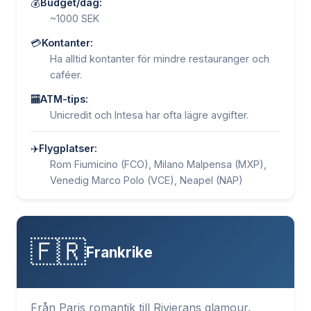
💰
Budget/dag:
~1000 SEK
💳
Kontanter:
Ha alltid kontanter för mindre restauranger och
caféer.
🏧
ATM-tips:
Unicredit och Intesa har ofta lägre avgifter.
✈️
Flygplatser:
Rom Fiumicino (FCO), Milano Malpensa (MXP),
Venedig Marco Polo (VCE), Neapel (NAP)
🇫🇷
Frankrike
Från Paris romantik till Rivierans glamour.