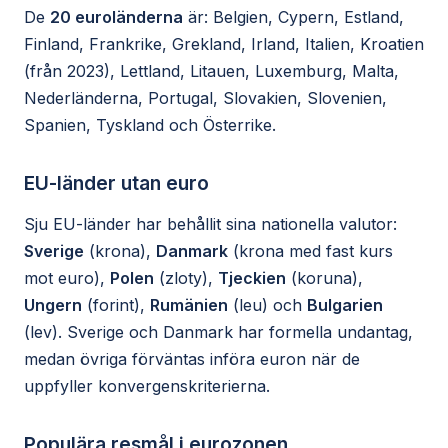
De
20 euroländerna
är: Belgien, Cypern, Estland,
Finland, Frankrike, Grekland, Irland, Italien, Kroatien
(från 2023), Lettland, Litauen, Luxemburg, Malta,
Nederländerna, Portugal, Slovakien, Slovenien,
Spanien, Tyskland och Österrike.
EU-länder utan euro
Sju EU-länder har behållit sina nationella valutor:
Sverige
(krona),
Danmark
(krona med fast kurs
mot euro),
Polen
(zloty),
Tjeckien
(koruna),
Ungern
(forint),
Rumänien
(leu) och
Bulgarien
(lev). Sverige och Danmark har formella undantag,
medan övriga förväntas införa euron när de
uppfyller konvergenskriterierna.
Populära resmål i eurozonen