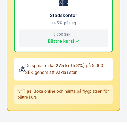
🏙️
Stadskontor
+4.5% påslag
5 000 SEK =
Bättre kurs! ✓
Du sparar cirka
275 kr
(5.3%) på 5 000
💰
SEK genom att växla i stan!
💡
Tips:
Boka online och hämta på flygplatsen för
bättre kurs